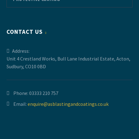
CONTACT US
Address:
Unit 4 Crestland Works, Bull Lane Industrial Estate, Acton,
Sudbury, CO10 0BD
Phone:
03333 210 757
Email:
enquire@asblastingandcoatings.co.uk