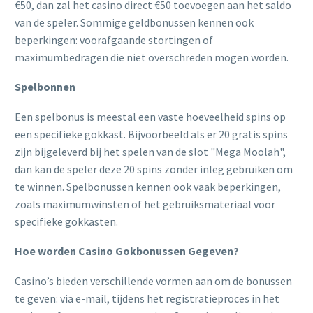
€50, dan zal het casino direct €50 toevoegen aan het saldo
van de speler. Sommige geldbonussen kennen ook
beperkingen: voorafgaande stortingen of
maximumbedragen die niet overschreden mogen worden.
Spelbonnen
Een spelbonus is meestal een vaste hoeveelheid spins op
een specifieke gokkast. Bijvoorbeeld als er 20 gratis spins
zijn bijgeleverd bij het spelen van de slot "Mega Moolah",
dan kan de speler deze 20 spins zonder inleg gebruiken om
te winnen. Spelbonussen kennen ook vaak beperkingen,
zoals maximumwinsten of het gebruiksmateriaal voor
specifieke gokkasten.
Hoe worden Casino Gokbonussen Gegeven?
Casino’s bieden verschillende vormen aan om de bonussen
te geven: via e-mail, tijdens het registratieproces in het