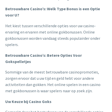
Betrouwbare Casino’s: Welk Type Bonus is een Optie
voor U?
Het kiest tussen verschillende opties voor uw casino-
ervaring en ervaren met online gokbonussen. Online
gokbonussen worden vandaag steeds populairder onder
spelers.
Betrouwbare Casino’s: Betere Opties Voor
Gokspelletjes
Sommige van de meest betrouwbare casinopromoties,
zorgen ervoor dat u uw tijd en geld hebt voor andere
activiteiten dan gokken. Het online spelen in een casino
met gokbonussen is waar spelers naar op zoek zijn.
Uw Keuze bij Casino Goks