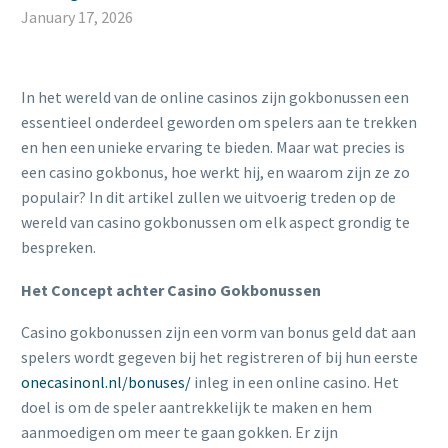
January 17, 2026
In het wereld van de online casinos zijn gokbonussen een
essentieel onderdeel geworden om spelers aan te trekken
en hen een unieke ervaring te bieden. Maar wat precies is
een casino gokbonus, hoe werkt hij, en waarom zijn ze zo
populair? In dit artikel zullen we uitvoerig treden op de
wereld van casino gokbonussen om elk aspect grondig te
bespreken.
Het Concept achter Casino Gokbonussen
Casino gokbonussen zijn een vorm van bonus geld dat aan
spelers wordt gegeven bij het registreren of bij hun eerste
onecasinonl.nl/bonuses/
inleg in een online casino. Het
doel is om de speler aantrekkelijk te maken en hem
aanmoedigen om meer te gaan gokken. Er zijn