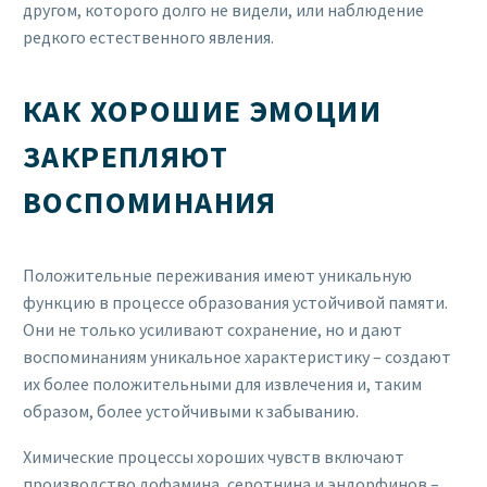
другом, которого долго не видели, или наблюдение
редкого естественного явления.
КАК ХОРОШИЕ ЭМОЦИИ
ЗАКРЕПЛЯЮТ
ВОСПОМИНАНИЯ
Положительные переживания имеют уникальную
функцию в процессе образования устойчивой памяти.
Они не только усиливают сохранение, но и дают
воспоминаниям уникальное характеристику – создают
их более положительными для извлечения и, таким
образом, более устойчивыми к забыванию.
Химические процессы хороших чувств включают
производство дофамина, серотнина и эндорфинов –