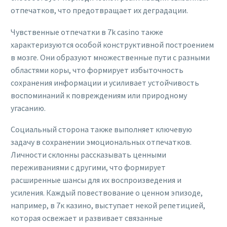
отпечатков, что предотвращает их деградации.
Чувственные отпечатки в 7k casino также
характеризуются особой конструктивной построением
в мозге. Они образуют множественные пути с разными
областями коры, что формирует избыточность
сохранения информации и усиливает устойчивость
воспоминаний к повреждениям или природному
угасанию.
Социальный сторона также выполняет ключевую
задачу в сохранении эмоциональных отпечатков.
Личности склонны рассказывать ценными
переживаниями с другими, что формирует
расширенные шансы для их воспроизведения и
усиления. Каждый повествование о ценном эпизоде,
например, в 7к казино, выступает некой репетицией,
которая освежает и развивает связанные