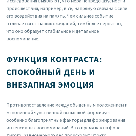
Исследования выявляют, что мера непредсказуемости
происшествия, например, в 7к, напрямую связана с силе
его воздействия на память. Чем сильнее событие
отличается от наших ожиданий, тем более вероятно,
что оно образует стабильное и детальное
воспоминание.
ФУНКЦИЯ КОНТРАСТА:
СПОКОЙНЫЙ ДЕНЬ И
ВНЕЗАПНАЯ ЭМОЦИЯ
Противопоставление между обыденным положением и
мгновенной чувственной вспышкой формирует
особенно благоприятные факторы для формирования
интенсивных воспоминаний. В то время как на фоне
тихого, равномерного дня происходит что-то