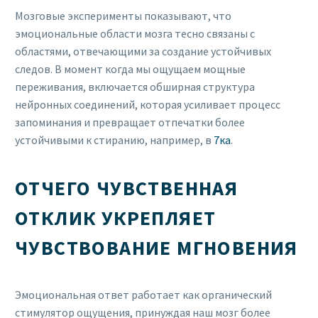
Мозговые эксперименты показывают, что
эмоциональные области мозга тесно связаны с
областями, отвечающими за создание устойчивых
следов. В момент когда мы ощущаем мощные
переживания, включается обширная структура
нейронных соединений, которая усиливает процесс
запоминания и превращает отпечатки более
устойчивыми к стиранию, например, в
7ка
.
ОТЧЕГО ЧУВСТВЕННАЯ
ОТКЛИК УКРЕПЛЯЕТ
ЧУВСТВОВАНИЕ МГНОВЕНИЯ
Эмоциональная ответ работает как органический
стимулятор ощущения, принуждая наш мозг более