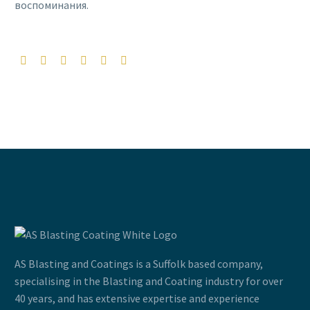
воспоминания.
AS Blasting and Coatings is a Suffolk based company,
specialising in the Blasting and Coating industry for over
40 years, and has extensive expertise and experience