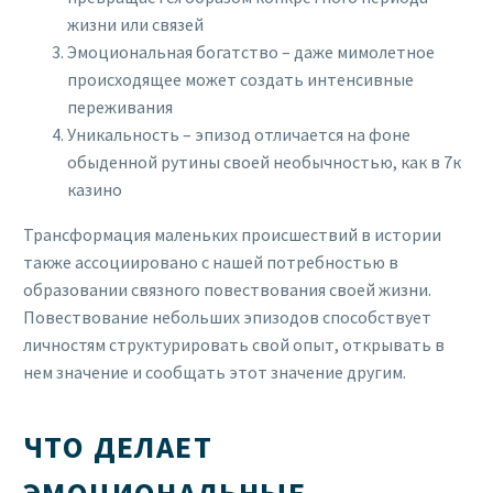
жизни или связей
Эмоциональная богатство – даже мимолетное
происходящее может создать интенсивные
переживания
Уникальность – эпизод отличается на фоне
обыденной рутины своей необычностью, как в 7к
казино
Трансформация маленьких происшествий в истории
также ассоциировано с нашей потребностью в
образовании связного повествования своей жизни.
Повествование небольших эпизодов способствует
личностям структурировать свой опыт, открывать в
нем значение и сообщать этот значение другим.
ЧТО ДЕЛАЕТ
ЭМОЦИОНАЛЬНЫЕ