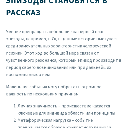
ЭПИЗОДЫ СТАНОВЯТСЯ В
РАССКАЗ
Умение превращать небольшие на первый план
эпизоды, например, в 7к, в ценные истории выступает
среди замечательных характеристик человеческой
психики. Этот ход во большой мере связан от
чувственного резонанса, который эпизод производит в
период своего возникновения или при дальнейших
воспоминаниях о нем.
Маленькие события могут обретать огромное
важность по нескольким причинам:
Личная значимость – происшествие касается
ключевые для индивида области или принципы
Метафорическая нагрузка – событие
превращается образом конкретного периода