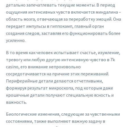
детально запечатлевать текущие моменты. В период
ощущения интенсивных чувств включается миндалина –
область мозга, отвечающая за переработку эмоций. Она
передает импульсы в гиппокамп, главный орган
создания следов, заставляя его функционировать более
усиленно.
В то время как человек испытывает счастье, изумление,
тревогу или любую другую интенсивную чувство в 7k
casino, его внимание непроизвольно
сосредотачивается на причине этих переживаний.
Периферийные детали делаются отчетливыми,
формируя результат микроскопа, под которым даже
крошечные детали получают специальную ясность и
важность.
Биологические изменения, следующие за чувственными
состояниями, также выполняют важную задачу в