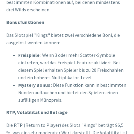
bestimmten Kombinationen auf, bei denen mindestens
drei Wilds erscheinen.
Bonusfunktionen
Das Slotspiel "Kings" bietet zwei verschiedene Boni, die
ausgelöst werden können:
Freispiele
: Wenn 3 oder mehr Scatter-Symbole
eintreten, wird das Freispiel-Feature aktiviert. Bei
diesem Spiel erhalten Spieler bis zu 20 Freischahlen
und ein höheres Multiplikator-Level.
Mystery Bonus
: Diese Funktion kann in bestimmten
Runden auftauchen und bietet den Spielern einen
zufälligen Münzpreis.
RTP, Volatilität und Beträge
Die RTP (Return to Player) des Slots "Kings" beträgt 96,5
%, was ein sehr moderater Wert darstellt. Die Volatilität ist