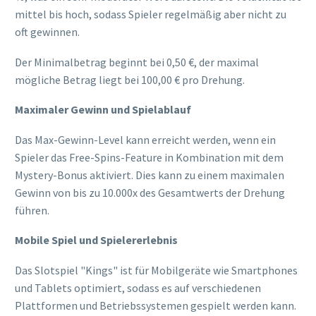
mittel bis hoch, sodass Spieler regelmäßig aber nicht zu
oft gewinnen.
Der Minimalbetrag beginnt bei 0,50 €, der maximal
mögliche Betrag liegt bei 100,00 € pro Drehung.
Maximaler Gewinn und Spielablauf
Das Max-Gewinn-Level kann erreicht werden, wenn ein
Spieler das Free-Spins-Feature in Kombination mit dem
Mystery-Bonus aktiviert. Dies kann zu einem maximalen
Gewinn von bis zu 10.000x des Gesamtwerts der Drehung
führen.
Mobile Spiel und Spielererlebnis
Das Slotspiel "Kings" ist für Mobilgeräte wie Smartphones
und Tablets optimiert, sodass es auf verschiedenen
Plattformen und Betriebssystemen gespielt werden kann.