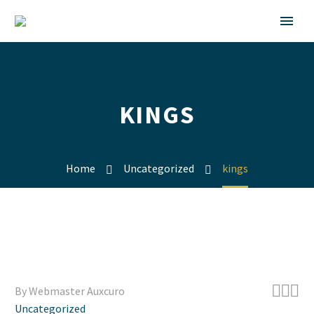
KINGS
Home
Uncategorized
kings



By Webmaster Auxcuro
Uncategorized