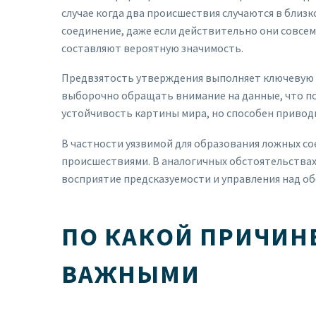
случае когда два происшествия случаются в близ
соединение, даже если действительно они совсем
составляют вероятную значимость.
Предвзятость утверждения выполняет ключевую ч
выборочно обращать внимание на данные, что п
устойчивость картины мира, но способен привод
В частности уязвимой для образования ложных с
происшествиями. В аналогичных обстоятельства
восприятие предсказуемости и управления над обс
ПО КАКОЙ ПРИЧИН
ВАЖНЫМИ