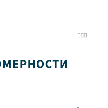



ОМЕРНОСТИ