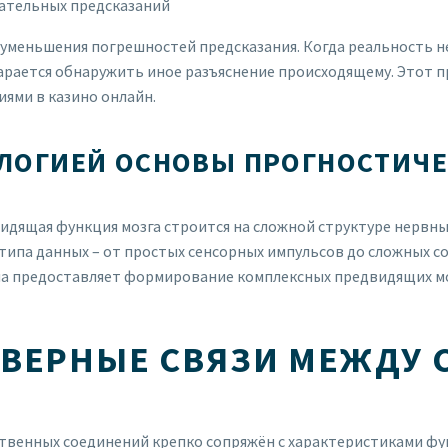
гательных предсказаний
уменьшения погрешностей предсказания. Когда реальность не
тарается обнаружить иное разъяснение происходящему. Этот 
ями в казино онлайн.
ЛОГИЕЙ ОСНОВЫ ПРОГНОСТИЧ
идящая функция мозга строится на сложной структуре нервны
типа данных – от простых сенсорных импульсов до сложных 
а предоставляет формирование комплексных предвидящих мод
ЕВЕРНЫЕ СВЯЗИ МЕЖДУ
венных соединений крепко сопряжён с характеристиками ф