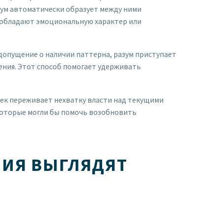
азум автоматически образует между ними
я обладают эмоциональную характер или
опущение о наличии паттерна, разум приступает
ния. Этот способ помогает удерживать
век переживает нехватку власти над текущими
которые могли бы помочь возобновить
НИЯ ВЫГЛЯДЯТ