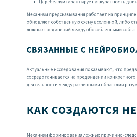
Церебеллум гарантирует аккуратность дви
Механизм предсказывания работает на принципе 
обновляет собственную схему вселенной, либо с
ложных соединений между обособленными событи
СВЯЗАННЫЕ С НЕЙРОБИО
Актуальные исследования показывают, что предв
сосредотачивается на предвидении конкретного 
деятельности между различными областями разум
КАК СОЗДАЮТСЯ Н
Механизм формирования ложных причинно-следст