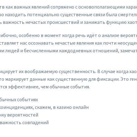
тв как важных явлений сопряжено с основополагающими хара
ро находить потенциально существенные связи была смертельн
 важность нечастых происшествий и занижать функцию хаот
ибочно, особенно в момент когда речь идёт о анализе вероя
аставляет нас осознавать нечастые явления как почти неосущ
сами людей и бесчисленными каждодневных отношений, замеча
ицирует их воображаемую существенность. В случае когда х
что маркирует данные как существенную для фиксации. Это г
ся эффективнее, чем обычные события.
обычных событиях
коинциденциях, скажем, в казино онлайн
нку вероятностей
 важность совпадений