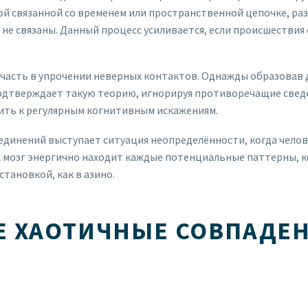
кой связанной со временем или пространственной цепочке, р
 не связаны. Данный процесс усиливается, если происшестви
асть в упрочении неверных контактов. Однажды образовав д
одтверждает такую теорию, игнорируя противоречащие сведе
ить к регулярным когнитивным искажениям.
оединений выступает ситуация неопределённости, когда чело
х мозг энергично находит каждые потенциальные паттерны, 
тановкой, как в азино.
Е ХАОТИЧНЫЕ СОВПАДЕ