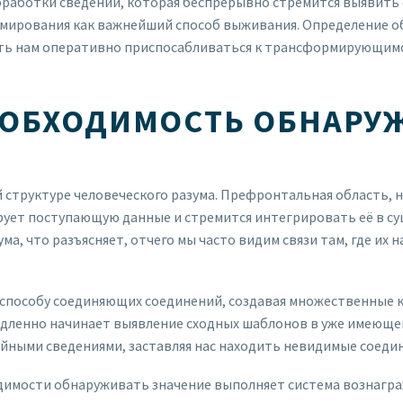
бработки сведений, которая беспрерывно стремится выявить 
ормирования как важнейший способ выживания. Определение 
ь нам оперативно приспосабливаться к трансформирующимся
ЕОБХОДИМОСТЬ ОБНАРУ
й структуре человеческого разума. Префронтальная область,
ует поступающую данные и стремится интегрировать её в су
а, что разъясняет, отчего мы часто видим связи там, где их н
способу соединяющих соединений, создавая множественные к
едленно начинает выявление сходных шаблонов в уже имеющем
чайными сведениями, заставляя нас находить невидимые соеди
мости обнаруживать значение выполняет система вознаграж