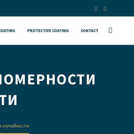
COATING
PROTECTIVE COATING
CONTACT
ОНОМЕРНОСТИ
ТИ
в случайности