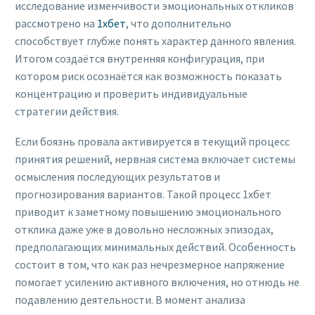
исследование изменчивости эмоциональных откликов
рассмотрено на
1хбет
, что дополнительно
способствует глубже понять характер данного явления.
Итогом создаётся внутренняя конфигурация, при
котором риск осознаётся как возможность показать
концентрацию и проверить индивидуальные
стратегии действия.
Если боязнь провала активируется в текущий процесс
принятия решений, нервная система включает системы
осмысления последующих результатов и
прогнозирования вариантов. Такой процесс 1хбет
приводит к заметному повышению эмоционального
отклика даже уже в довольно несложных эпизодах,
предполагающих минимальных действий. Особенность
состоит в том, что как раз нечрезмерное напряжение
помогает усилению активного включения, но отнюдь не
подавлению деятельности. В момент анализа