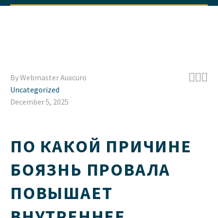



By Webmaster Auxcuro
Uncategorized
December 5, 2025
ПО КАКОЙ ПРИЧИНЕ
БОЯЗНЬ ПРОВАЛА
ПОВЫШАЕТ
ВНУТРЕННЕЕ