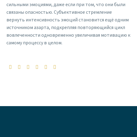
сильными эмоциями, даже если при том, что они были
связаны опасностью. Субъективное стремление
вернуть интенсивность эмоций становится ещё одним
источником азартa, подкрепляя повторяющийся цикл
вовлеченности одновременно увеличивая мотивацию к
самому процессу в целом.