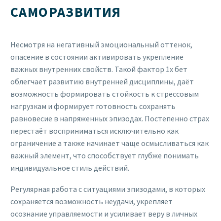
САМОРАЗВИТИЯ
Несмотря на негативный эмоциональный оттенок,
опасение в состоянии активировать укрепление
важных внутренних свойств. Такой фактор 1х бет
облегчает развитию внутренней дисциплины, даёт
возможность формировать стойкость к стрессовым
нагрузкам и формирует готовность сохранять
равновесие в напряженных эпизодах. Постепенно страх
перестаёт восприниматься исключительно как
ограничение а также начинает чаще осмысливаться как
важный элемент, что способствует глубже понимать
индивидуальное стиль действий.
Регулярная работа c ситуациями эпизодами, в которых
сохраняется возможность неудачи, укрепляет
осознание управляемости и усиливает веру в личных