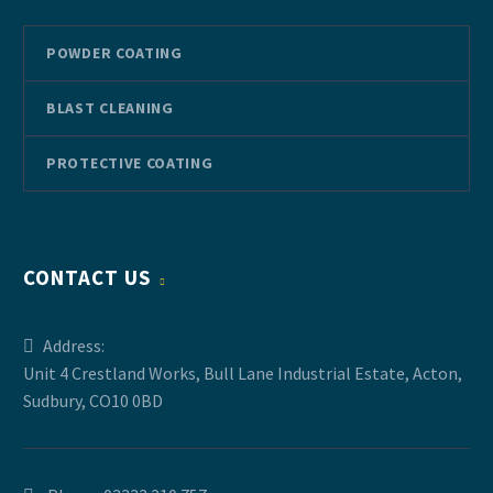
POWDER COATING
BLAST CLEANING
PROTECTIVE COATING
CONTACT US
Address:
Unit 4 Crestland Works, Bull Lane Industrial Estate, Acton,
Sudbury, CO10 0BD