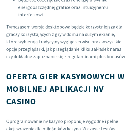
energooszczędnej grafice oraz intuicyjnemu
interfejsowi.
Tymczasem wersja desktopowa będzie korzystniejsza dla
graczy korzystających z gry w domu na dużym ekranie,
które wybierają tradycyjny wygląd serwisu oraz wszystkie
opcje przeglądarki, jak przeglądanie kilku zakładek naraz
czy dokładne zapoznanie się z regulaminami plus bonusów.
OFERTA GIER KASYNOWYCH W
MOBILNEJ APLIKACJI NV
CASINO
Oprogramowanie nv kasyno proponuje wygodne i pełne
akcji wrażenia dla miłośników kasyna. W czasie testów