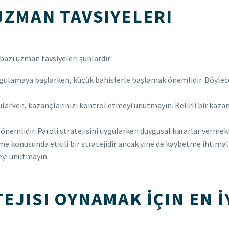
UZMAN TAVSIYELERI
bazı uzman tavsiyeleri şunlardır:
ygulamaya başlarken, küçük bahislerle başlamak önemlidir. Böylece, 
gularken, kazançlarınızı kontrol etmeyi unutmayın. Belirli bir kaz
 önemlidir. Paroli stratejisini uygularken duygusal kararlar vermekt
netme konusunda etkili bir stratejidir ancak yine de kaybetme ihtima
eyi unutmayın.
EJISI OYNAMAK İÇIN EN İ