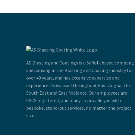
AS Blasting and Coatings is a Suffolk based company,
specialising in the Blasting and Coating industry for
over 40 years, and has extensive expertise and
experience showcased throughout East Anglia, the
South East and East Midlands. Our employees are
CSCS registered, and ready to provide you with
bespoke, stand-out services, no matter the project
size.