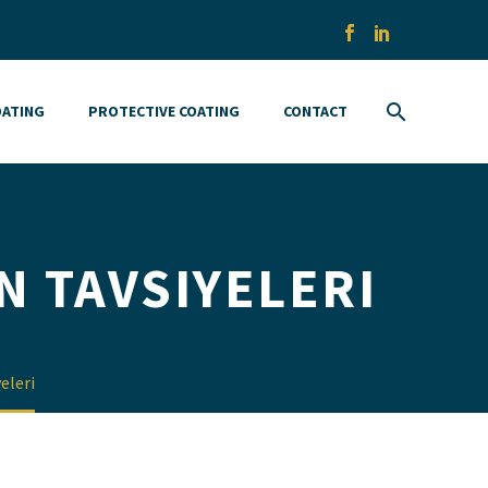
OATING
PROTECTIVE COATING
CONTACT
N TAVSIYELERI
eleri