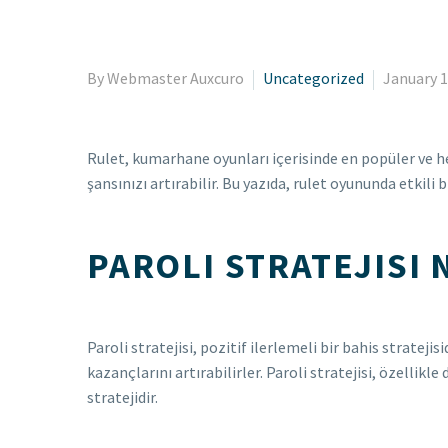
By Webmaster Auxcuro
Uncategorized
January 1
Rulet, kumarhane oyunları içerisinde en popüler ve he
şansınızı artırabilir. Bu yazıda, rulet oyununda etkili b
PAROLI STRATEJISI 
Paroli stratejisi, pozitif ilerlemeli bir bahis strateji
kazançlarını artırabilirler. Paroli stratejisi, özelli
stratejidir.