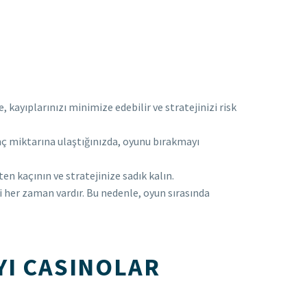
kayıplarınızı minimize edebilir ve stratejinizi risk
anç miktarına ulaştığınızda, oyunu bırakmayı
en kaçının ve stratejinize sadık kalın.
li her zaman vardır. Bu nedenle, oyun sırasında
YI CASINOLAR