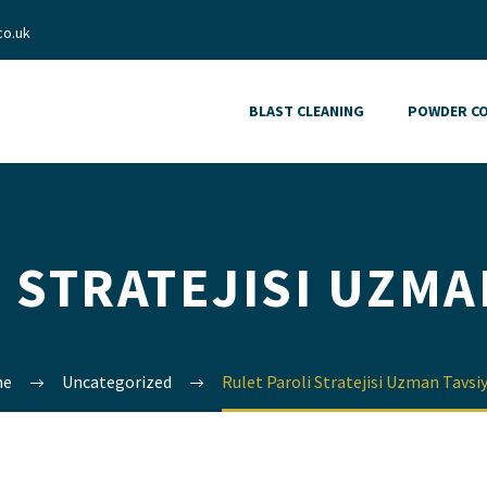
co.uk
BLAST CLEANING
POWDER C
 STRATEJISI UZMA
e
Uncategorized
Rulet Paroli Stratejisi Uzman Tavsiy